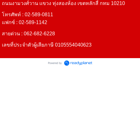
ถนนงามวงศ์วาน
เเขวง ทุ่งสองห้อง เขตหลักสี่ กทม 10210
โทรศัพท์ :
02
-589-0811
แฟกซ์ : 02-589-1142
สายด่วน : 062-682-6228
เลขที่ประจำตัวผู้เสียภาษี 0105554040623